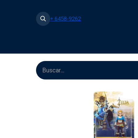
+ 6458-9262
Inicio
Tienda
Películas