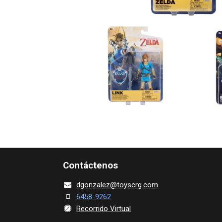
Contácte​nos
dgonza​l
ez@toy​scrg.c​o​m
6458-9262
Recorrido Virtual