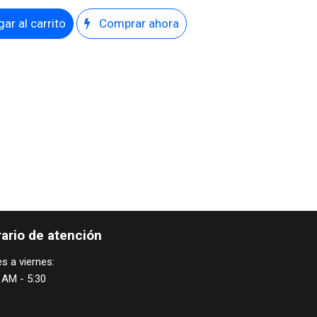
ar al carrito
Comprar ahora
ario de atención
s a viernes:
 AM - 5:30