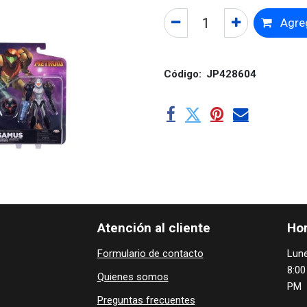
Agreg
Código:
JP428604
Atención al cliente
Hor
Formulario de contacto
Lune
8:00
Quienes ​som​​​os
PM
Preguntas frecuentes