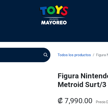
 2026
Contactenos
Agentes
Preguntas Frecuente
Todos los productos
Figura 
Figura Nintend
Metroid Surt/3
₡
7,990.00
Precio D