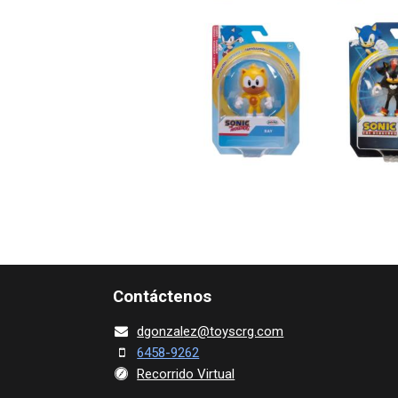
Contácte​nos
dgonza​l
ez@toy​scrg.c​o​m
6458-9262
Recorrido Virtual