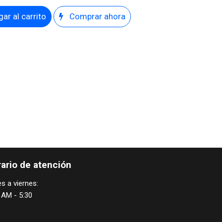
ar al carrito
Comprar ahora
ario de atención
s a viernes:
 AM - 5:30