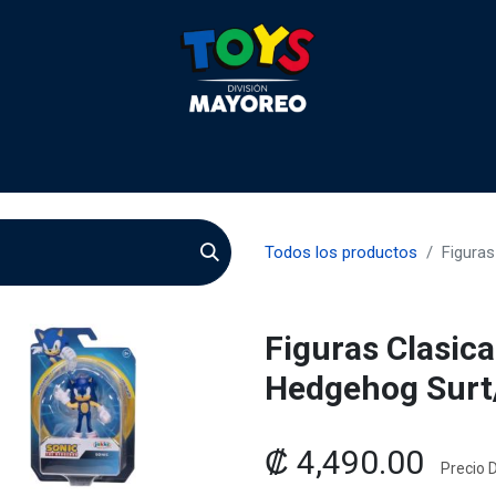
 2026
Contactenos
Agentes
Preguntas Frecuente
Todos los productos
Figuras
Figuras Clasica
Hedgehog Surt
₡
4,490.00
Precio D