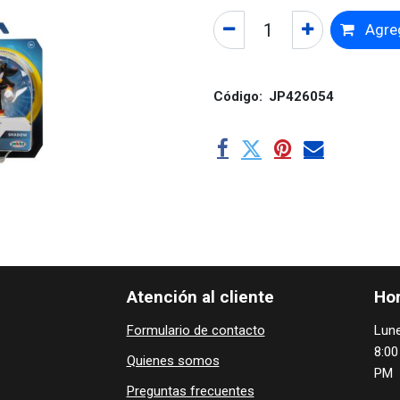
Agreg
Código:
JP426054
Atención al cliente
Hor
Formulario de contacto
Lune
8:00
Quienes ​som​​​os
PM
Preguntas frecuentes