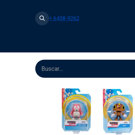
+ 6458-9262
Inicio
Tienda
Películas