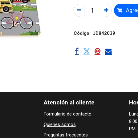
Agreg
Código:
JD842039
Atención al cliente
Hor
Formulario de contacto
Lune
8:00
Quienes ​som​​​os
PM
Preguntas frecuentes