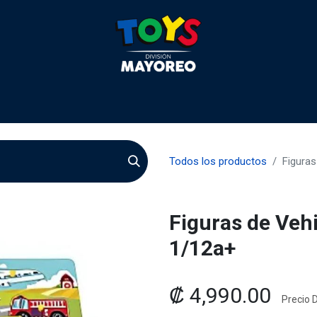
 2026
Contactenos
Agentes
Preguntas Frecuente
Todos los productos
Figuras
Figuras de Vehi
1/12a+
₡
4,990.00
Precio D