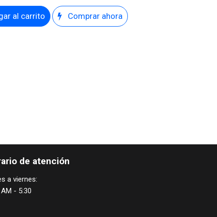
ar al carrito
Comprar ahora
ario de atención
s a viernes:
 AM - 5:30