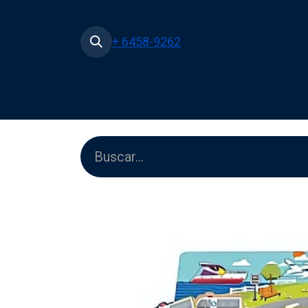
+ 6458-9262
Inicio
Tienda
Películas