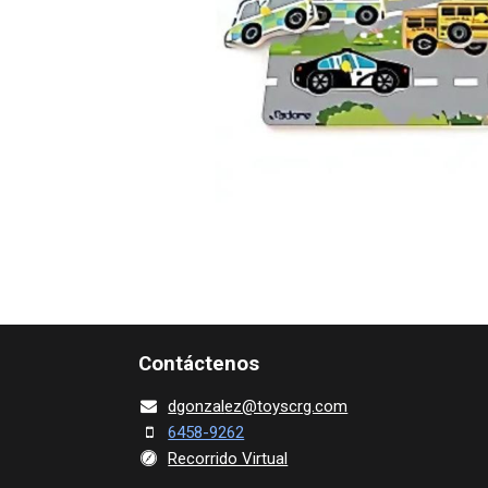
Contácte​nos
dgonza​l
ez@toy​scrg.c​o​m
6458-9262
Recorrido Virtual