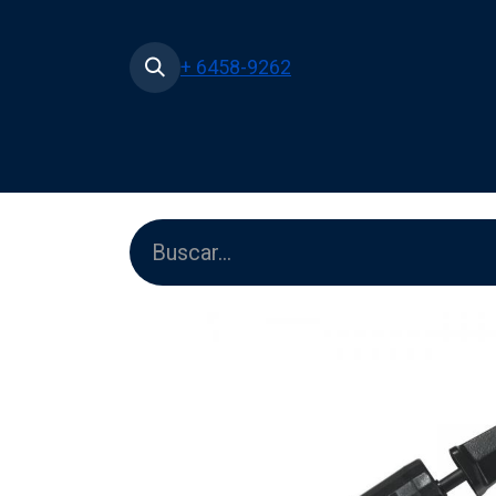
+ 6458-9262
Inicio
Tienda
Películas