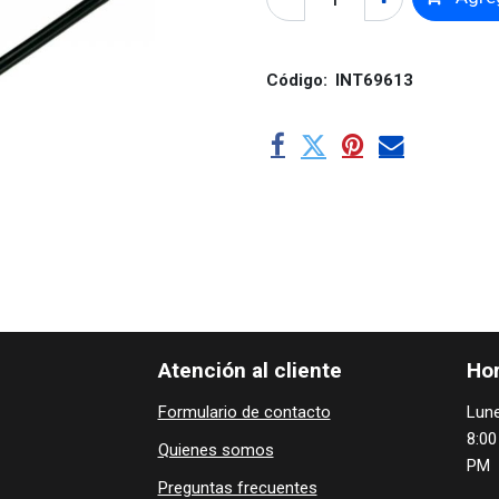
Código:
INT69613
Atención al cliente
Hor
Formulario de contacto
Lune
8:00
Quienes ​som​​​os
PM
Preguntas frecuentes