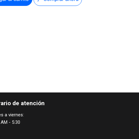
ario de atención
s a viernes:
 AM - 5:30