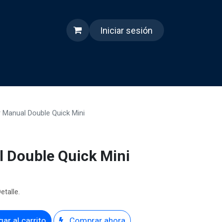
Iniciar sesión
s
Quienes somos
Reels
r Manual Double Quick Mini
l Double Quick Mini
etalle.
ar al carrito
Comprar ahora