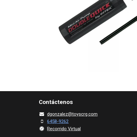
Contácte​nos
dgonza​l
ez@toy​scrg.c​o​m
6458-9262
Recorrido Virtual