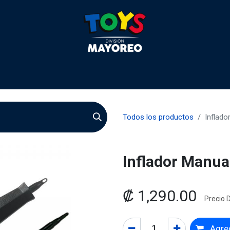
 2026
Contactenos
Agentes
Preguntas Frecuente
Todos los productos
Inflado
Inflador Manua
₡
1,290.00
Precio D
Agreg