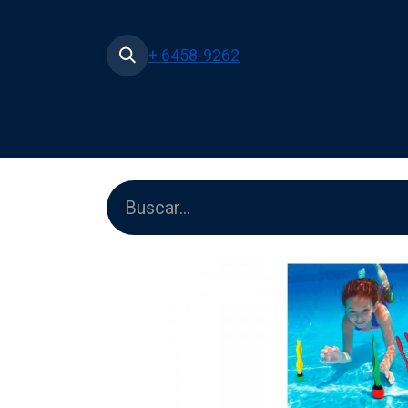
+ 6458-9262
Inicio
Tienda
Películas