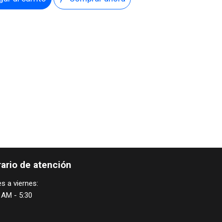
ario de atención
s a viernes:
 AM - 5:30