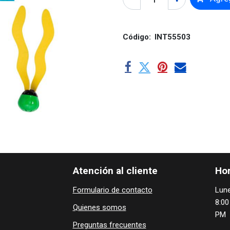
Código:
INT55503
Atención al cliente
Hor
Formulario de contacto
Lune
8:00
Quienes ​som​​​os
PM
Preguntas frecuentes