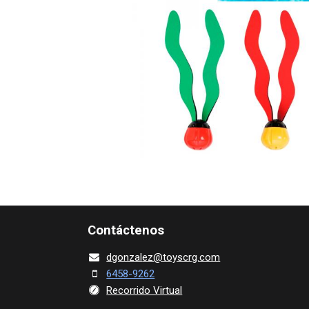
Contácte​nos
dgonza​l
ez@toy​scrg.c​o​m
6458-9262
Recorrido Virtual