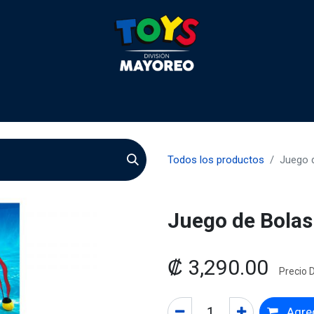
 2026
Contactenos
Agentes
Preguntas Frecuente
Todos los productos
Juego 
Juego de Bolas
₡
3,290.00
Precio D
Agreg