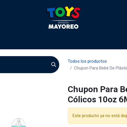
 2026
Contactenos
Agentes
Preguntas Frecuente
Todos los productos
Chupon Para Bebé De Plásti
Chupon Para Be
Cólicos 10oz 6
Este producto ya no está dis