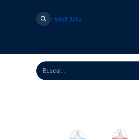
+ 6458-9262
Inicio
Tienda
Películas