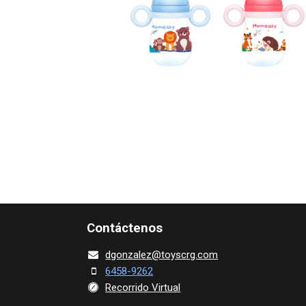
Contácte​nos
dgonza​l
ez@toy​scrg.c​o​m
6458-9262
Recorrido Virtual