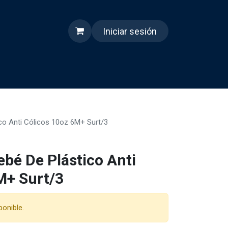
Iniciar sesión
s
Quienes somos
Reels
co Anti Cólicos 10oz 6M+ Surt/3
bé De Plástico Anti
M+ Surt/3
ponible.