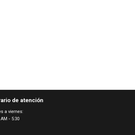
ario de atención
s a viernes:
 AM - 5:30