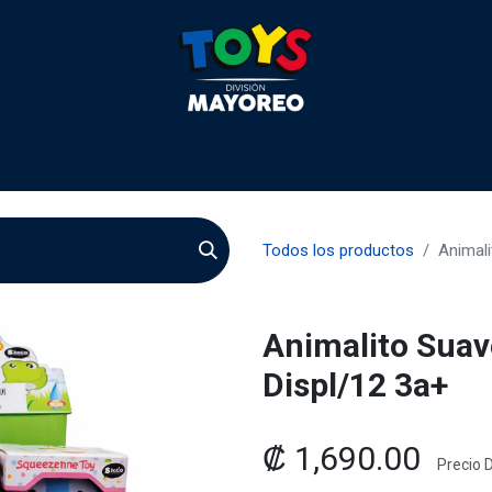
 2026
Contactenos
Agentes
Preguntas Frecuente
Todos los productos
Animali
Animalito Suav
Displ/12 3a+
₡
1,690.00
Precio D