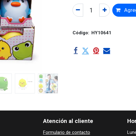
Agreg
Código:
HY10641
Atención al cliente
Hor
Formulario de contacto
Lune