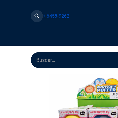
+ 6458-9262
Inicio
Tienda
Películas