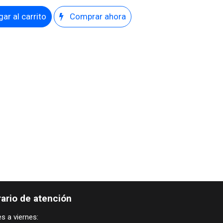
ar al carrito
Comprar ahora
ario de atención
s a viernes: