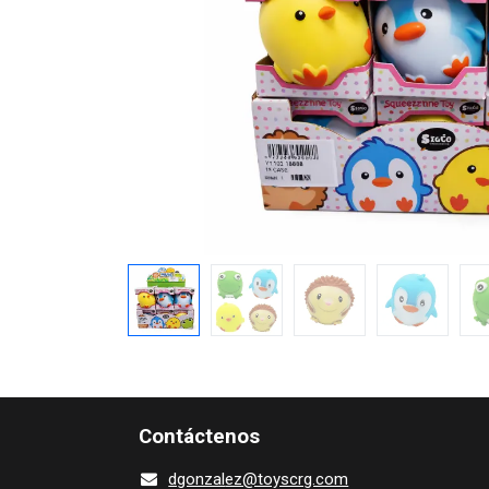
Contácte​nos
dgonza​l
ez@toy​scrg.c​o​m