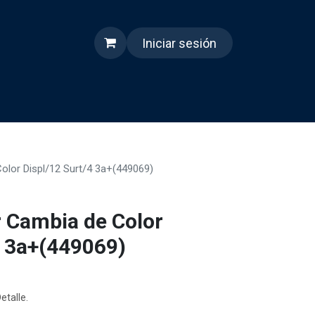
Iniciar sesión
s
Quienes somos
Reels
olor Displ/12 Surt/4 3a+(449069)
r Cambia de Color
4 3a+(449069)
etalle.