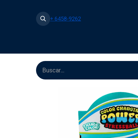
+ 6458-9262
Inicio
Tienda
Películas