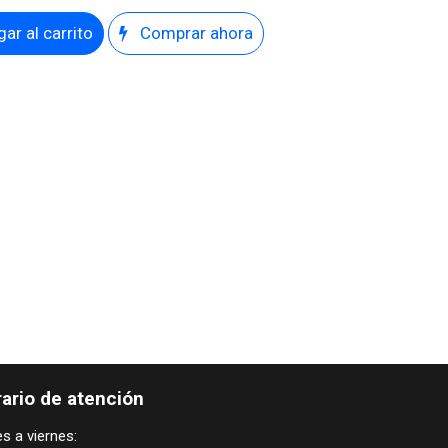
ar al carrito
Comprar ahora
ario de atención
s a viernes: