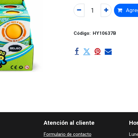
Agreg
Código:
HY10637B
Atención al cliente
Hor
Formulario de contacto
Lune