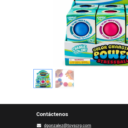
Contácte​nos
dgonza​l
ez@toy​scrg.c​o​m