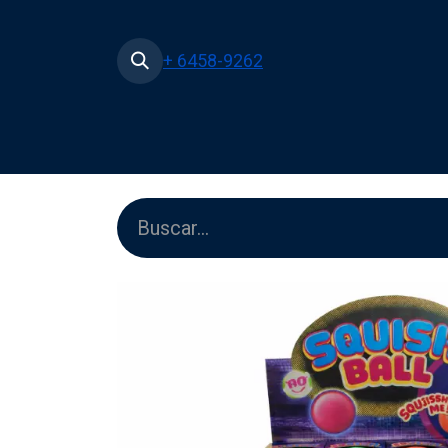
+ 6458-9262
Inicio
Tienda
Películas