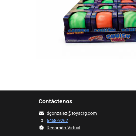
Contácte​nos
dgonza​l
ez@toy​scrg.c​o​m
6458-9262
Recorrido Virtual