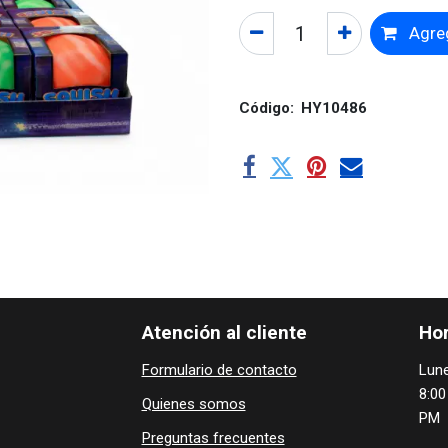
Agreg
Código:
HY10486
Atención al cliente
Hor
Formulario de contacto
Lune
8:00
Quienes ​som​​​os
PM
Preguntas frecuentes