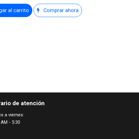
ar al carrito
Comprar ahora
ario de atención
s a viernes:
 AM - 5:30