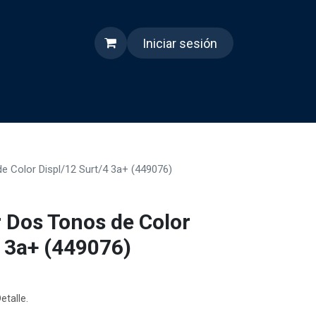
Iniciar sesión
s
Quienes somos
Reels
e Color Displ/12 Surt/4 3a+ (449076)
r Dos Tonos de Color
4 3a+ (449076)
etalle.