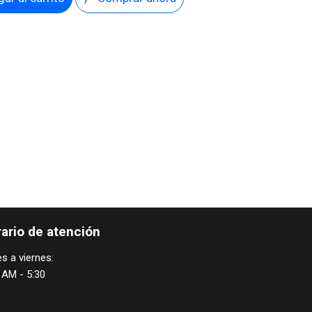
ario de atención
s a viernes:
 AM - 5:30