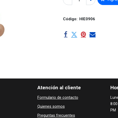
Código:
HIE0906
Atención al cliente
Hor
Formulario de contacto
Lune
8:00
Quienes ​som​​​os
PM
Preguntas frecuentes