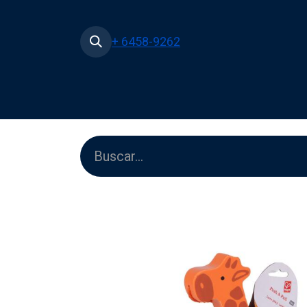
+ 6458-9262
Inicio
Tienda
Películas