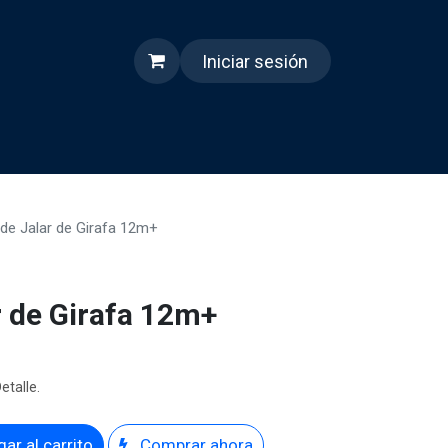
Iniciar sesión
s
Quienes somos
Reels
 de Jalar de Girafa 12m+
r de Girafa 12m+
etalle.
ar al carrito
Comprar ahora