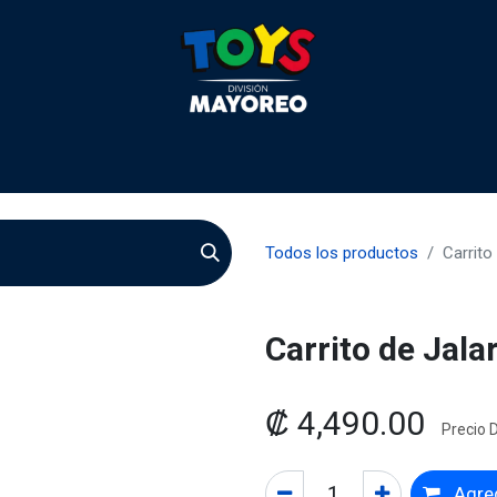
 2026
Contactenos
Agentes
Preguntas Frecuente
Todos los productos
Carrito
Carrito de Jala
₡
4,490.00
Precio D
Agreg