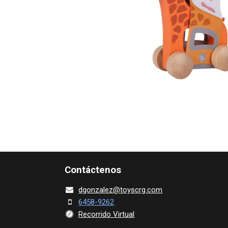
Contácte​nos
dgonza​l
ez@toy​scrg.c​o​m
6458-9262
Recorrido Virtual