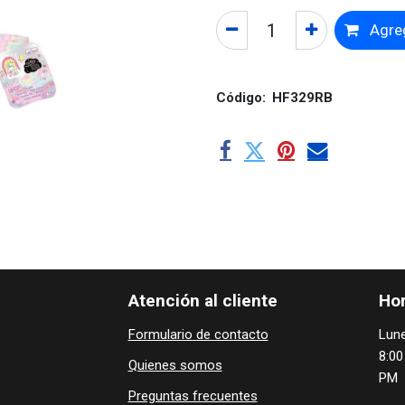
Agreg
Código:
HF329RB
Atención al cliente
Hor
Formulario de contacto
Lune
8:00
Quienes ​som​​​os
PM
Preguntas frecuentes