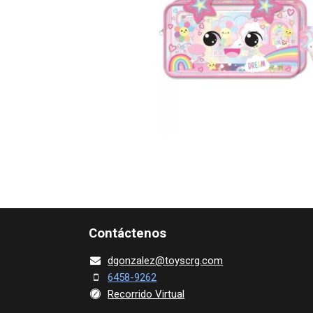
Contácte​nos
dgonza​l
ez@toy​scrg.c​o​m
6458-9262
Recorrido Virtual