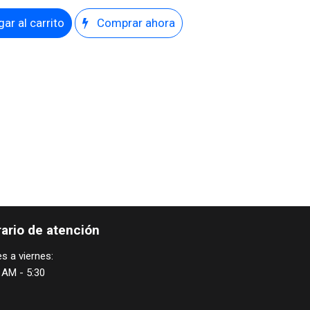
ar al carrito
Comprar ahora
ario de atención
s a viernes:
 AM - 5:30