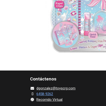
Contácte​nos
dgonza​l
ez@toy​scrg.c​o​m
6458-9262
Recorrido Virtual