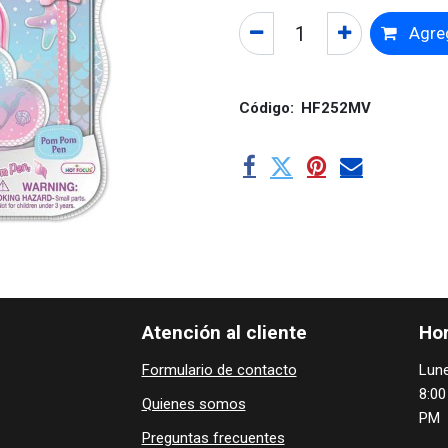
Agreg
Código:
HF252MV
Atención al cliente
Hor
Formulario de contacto
Lune
8:00
Quienes ​som​​​os
PM
Preguntas frecuentes