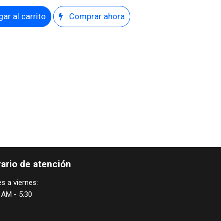
ar al carrito
Comprar ahora
ario de atención
s a viernes:
 AM - 5:30