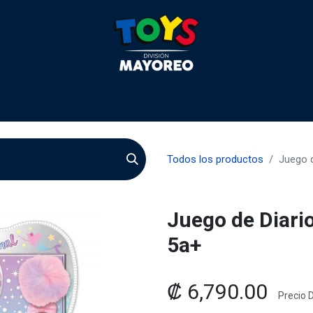
 2026
Contactenos
Agentes
Preguntas Frecuente
Todos los productos
Juego d
Juego de Diari
5a+
₡
6,790.00
Precio D