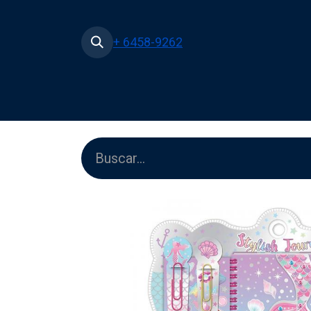
+ 6458-9262
Inicio
Tienda
Películas