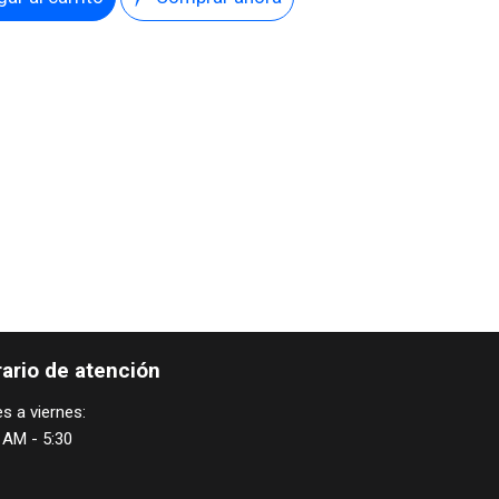
ario de atención
s a viernes:
 AM - 5:30