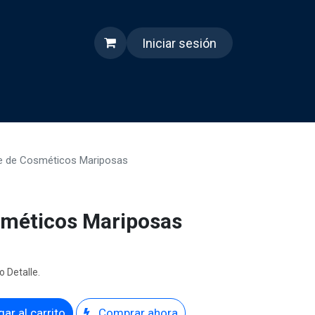
Iniciar sesión
s
Quienes somos
Reels
e de Cosméticos Mariposas
sméticos Mariposas
o Detalle.
ar al carrito
Comprar ahora