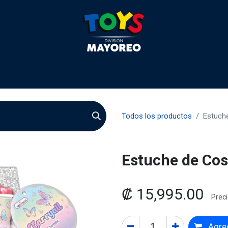
 2026
Contactenos
Agentes
Preguntas Frecuente
Todos los productos
Estuch
Estuche de Co
₡
15,995.00
Preci
Agreg