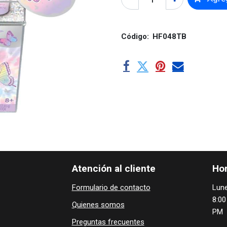
Código:
HF048TB
Atención al cliente
Hor
Formulario de contacto
Lune
8:00
Quienes ​som​​​os
PM
Preguntas frecuentes