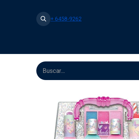
+ 6458-9262
Inicio
Tienda
Películas