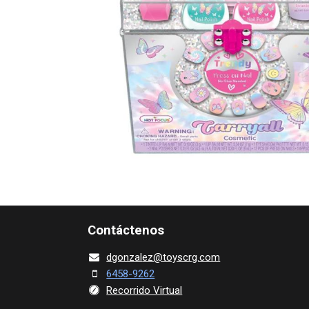
Contácte​nos
dgonza​l
ez@toy​scrg.c​o​m
6458-9262
Recorrido Virtual