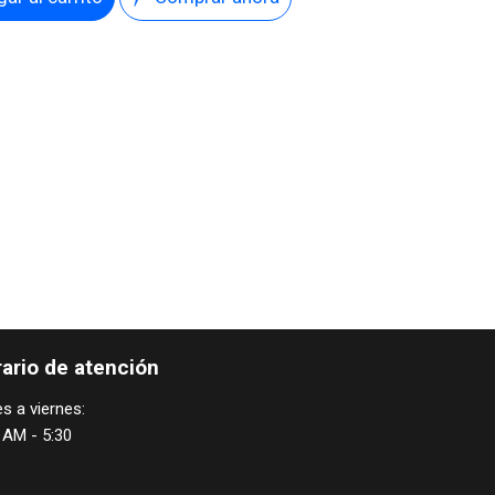
ario de atención
s a viernes:
 AM - 5:30