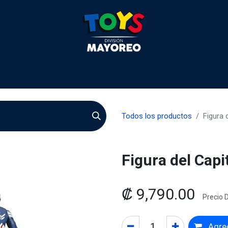
 2026
Contactenos
Agentes
Preguntas Frecuente
Todos los productos
Figura 
Figura del Cap
₡
9,790.00
Precio D
Agreg