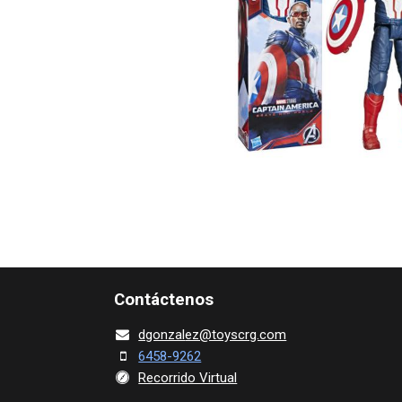
Contácte​nos
dgonza​l
ez@toy​scrg.c​o​m
6458-9262
Recorrido Virtual