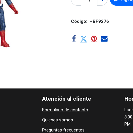
Código:
HBF9276
Atención al cliente
Hor
Formulario de contacto
Lune
8:00
Quienes ​som​​​os
PM
Preguntas frecuentes