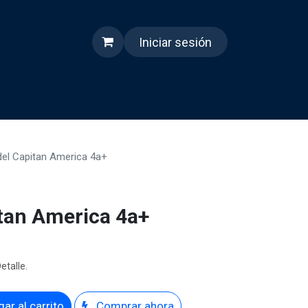
Iniciar sesión
s
Quienes somos
Reels
del Capitan America 4a+
itan America 4a+
etalle.
ar al carrito
Comprar ahora