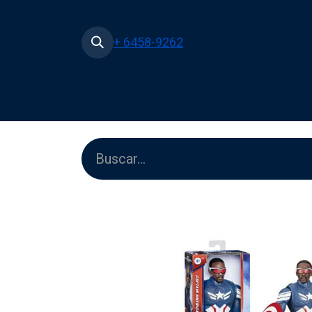
+ 6458-9262
Inicio
Tienda
Películas