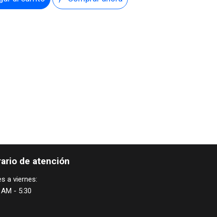
ario de atención
s a viernes:
 AM - 5:30