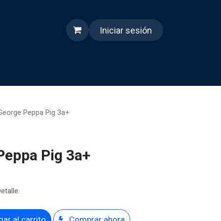
Iniciar sesión
s
Quienes somos
Reels
 George Peppa Pig 3a+
Peppa Pig 3a+
etalle.
ar al carrito
Comprar ahora