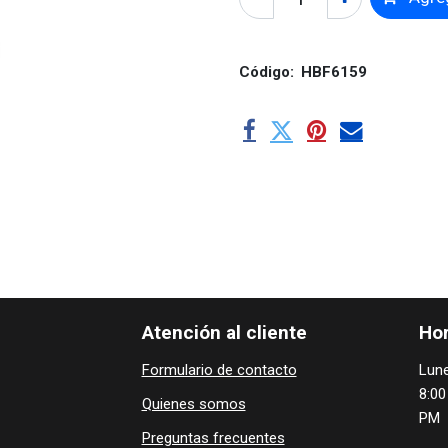
Código:
HBF6159
Atención al cliente
Hor
Formulario de contacto
Lune
8:00
Quienes ​som​​​os
PM
Preguntas frecuentes