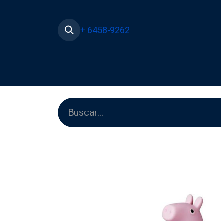
+ 6458-9262
Inicio
Tienda
Películas