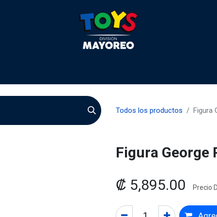
 2026
Contactenos
Agentes
Preguntas Frecuente
Todos los productos
Figura
Figura George 
₡
5,895.00
Precio D
Agreg