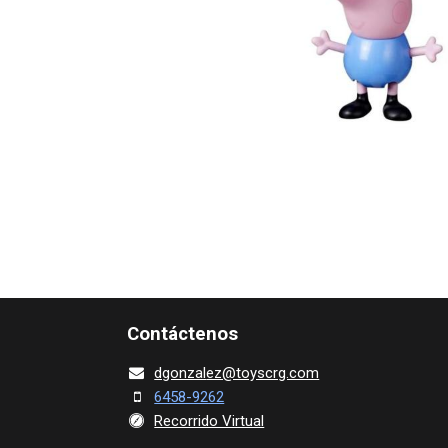
Contácte​nos
dgonza​l
ez@toy​scrg.c​o​m
6458-9262
Recorrido Virtual