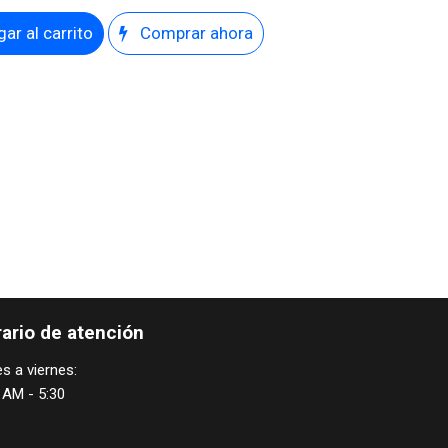
ar al carrito
Comprar ahora
ario de atención
s a viernes:
 AM - 5:30