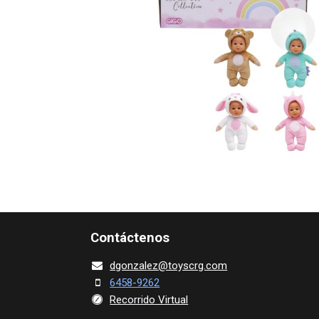
Contácte​nos
dgonza​l
ez@toy​scrg.c​o​m
6458-9262
Recorrido Virtual