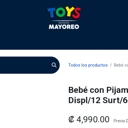
 2026
Contactenos
Agentes
Preguntas Frecuente
Todos los productos
Bebé co
Bebé con Pijam
Displ/12 Surt/6
₡
4,990.00
Precio D