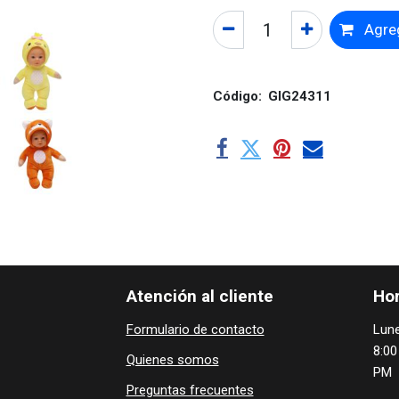
Agreg
Código:
GIG24311
Atención al cliente
Hor
Formulario de contacto
Lune
8:00
Quienes ​som​​​os
PM
Preguntas frecuentes