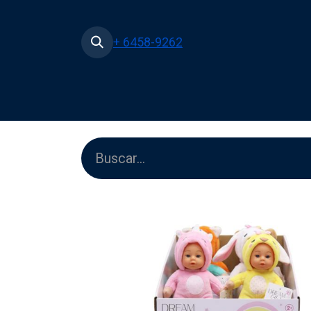
+ 6458-9262
Inicio
Tienda
Películas