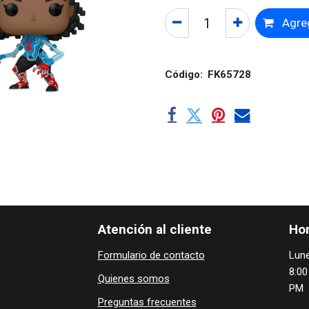
Agreg
Código:
FK65728
Atención al cliente
Hor
Formulario de contacto
Lune
8:00
Quienes ​som​​​os
PM
Preguntas frecuentes