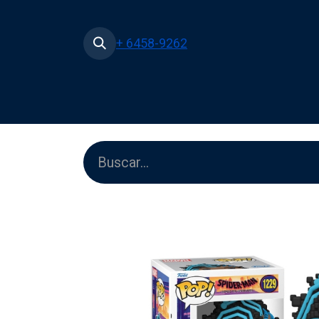
+ 6458-9262
Inicio
Tienda
Películas