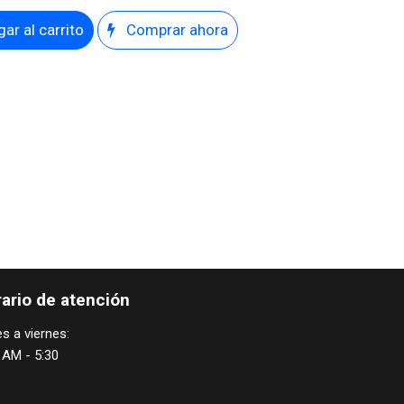
ar al carrito
Comprar ahora
ario de atención
s a viernes:
 AM - 5:30