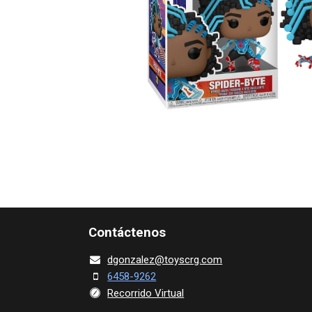
Contácte​nos
dgonza​l
ez@toy​scrg.c​o​m
6458-9262
Recorrido Virtual