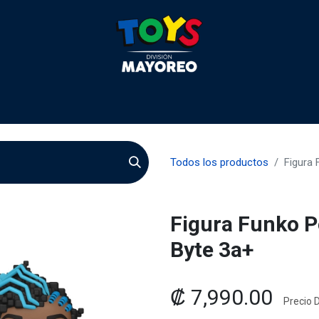
 2026
Contactenos
Agentes
Preguntas Frecuente
Todos los productos
Figura 
Figura Funko P
Byte 3a+
₡
7,990.00
Precio D