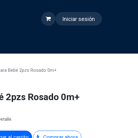
Iniciar sesión
s
Quienes somos
Reels
para Bebé 2pzs Rosado 0m+
bé 2pzs Rosado 0m+
etalle.
ar al carrito
Comprar ahora