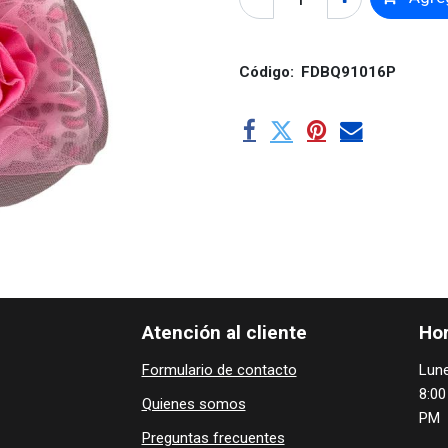
Código:
FDBQ91016P
Atención al cliente
Hor
Formulario de contacto
Lune
8:00
Quienes ​som​​​os
PM
Preguntas frecuentes