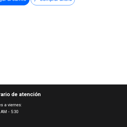
ario de atención
s a viernes:
 AM - 5:30