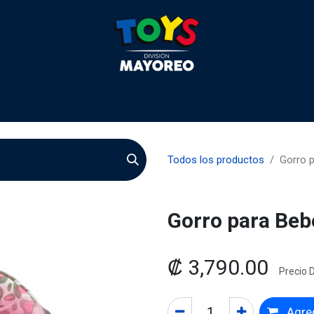
 2026
Contactenos
Agentes
Preguntas Frecuente
Todos los productos
Gorro 
Gorro para Be
₡
3,790.00
Precio D
Agreg