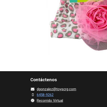
Contácte​nos
dgonza​l
ez@toy​scrg.c​o​m
6458-9262
Recorrido Virtual