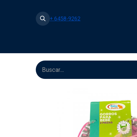
+ 6458-9262
Inicio
Tienda
Películas