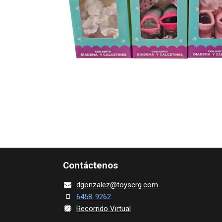
Contácte​nos
dgonza​l
ez@toy​scrg.c​o​m
6458-9262
Recorrido Virtual