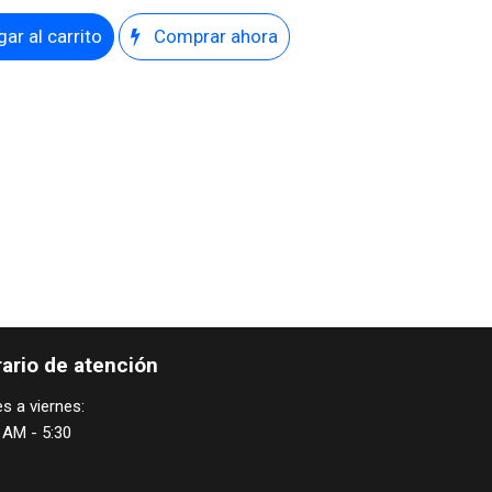
ar al carrito
Comprar ahora
ario de atención
s a viernes:
 AM - 5:30