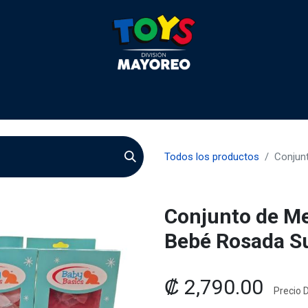
 2026
Contactenos
Agentes
Preguntas Frecuente
Todos los productos
Conjun
Conjunto de Me
Bebé Rosada S
₡
2,790.00
Precio D