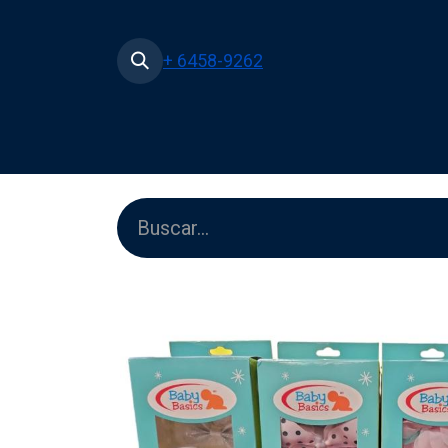
+ 6458-9262
Inicio
Tienda
Películas