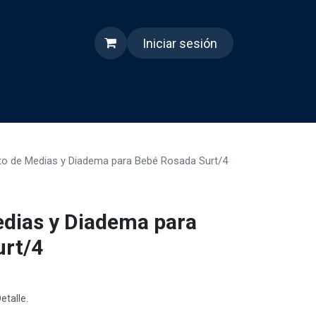
Iniciar sesión
s
Quienes somos
Reels
to de Medias y Diadema para Bebé Rosada Surt/4
dias y Diadema para
urt/4
etalle.