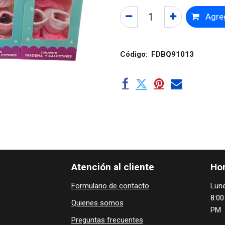
Agreg
Código:
FDBQ91013
Atención al cliente
Hor
Formulario de contacto
Lune
8:00
Quienes ​som​​​os
PM
Preguntas frecuentes