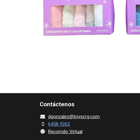
Contácte​nos
dgonza​l
ez@toy​scrg.c​o​m
6458-9262
Recorrido Virtual