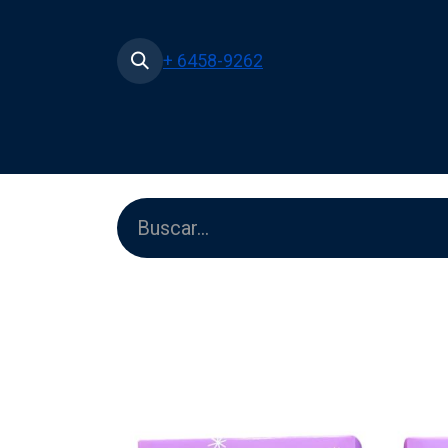
+ 6458-9262
Inicio
Tienda
Películas