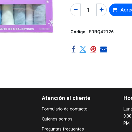
Agreg
Código:
FDBQ42126
Atención al cliente
Hor
Formulario de contacto
Lune
8:00
Quienes ​som​​​os
PM
Preguntas frecuentes