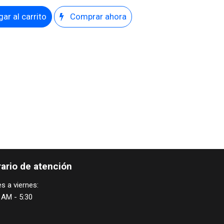
ar al carrito
Comprar ahora
ario de atención
s a viernes:
 AM - 5:30