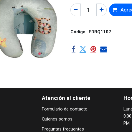
Agreg
Código:
FDBQ1107
Atención al cliente
Hor
Formulario de contacto
Lune
8:00
Quienes ​som​​​os
PM
Preguntas frecuentes