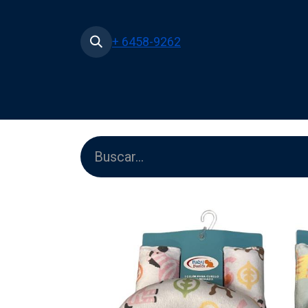
+ 6458-9262
Inicio
Tienda
Películas