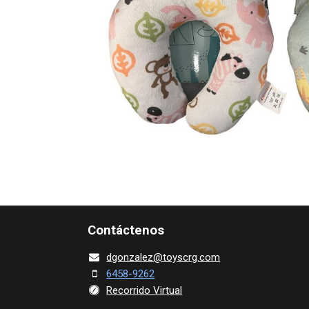
Contácte​nos
dgonza​l
ez@toy​scrg.c​o​m
6458-9262
Recorrido Virtual