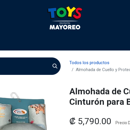
 2026
Contactenos
Agentes
Preguntas Frecuente
Todos los productos
Almohada de Cuello y Protec
Almohada de Cu
Cinturón para 
₡
5,790.00
Precio D