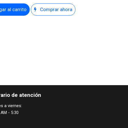
ar al carrito
Comprar ahora
ario de atención
s a viernes:
 AM - 5:30