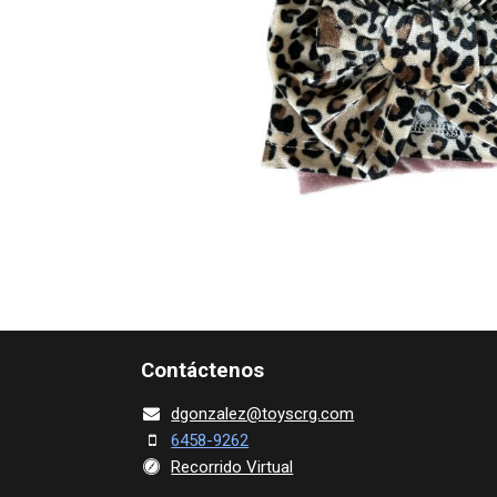
Contácte​nos
dgonza​l
ez@toy​scrg.c​o​m
6458-9262
Recorrido Virtual