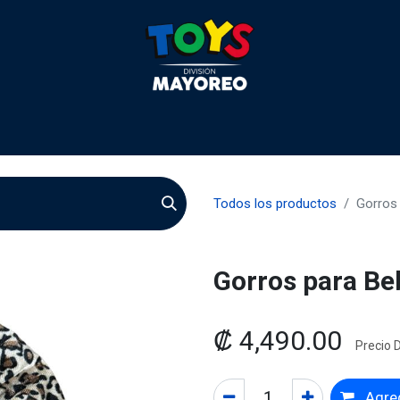
 2026
Contactenos
Agentes
Preguntas Frecuente
Todos los productos
Gorros
Gorros para Be
₡
4,490.00
Precio D
Agreg