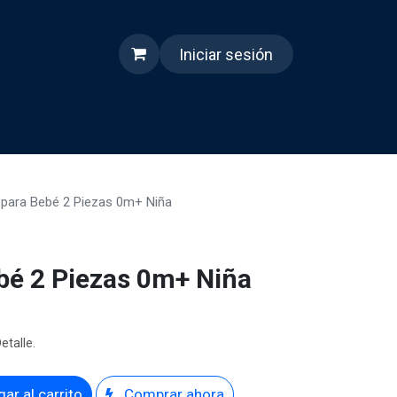
Iniciar sesión
s
Quienes somos
Reels
 para Bebé 2 Piezas 0m+ Niña
bé 2 Piezas 0m+ Niña
etalle.
ar al carrito
Comprar ahora