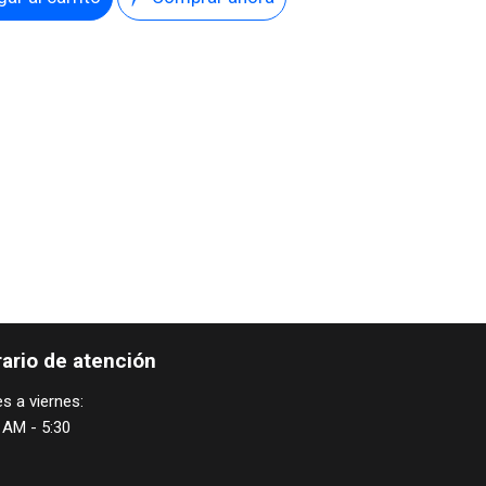
ario de atención
s a viernes:
 AM - 5:30