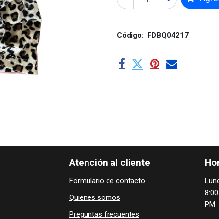
Código:
FDBQ04217
Atención al cliente
Hor
Formulario de contacto
Lune
8:00
Quienes ​som​​​os
PM
Preguntas frecuentes