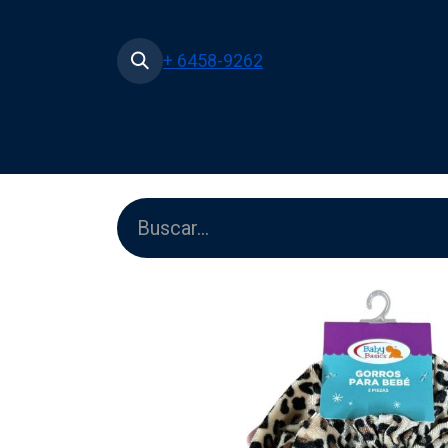
+ 6458-9262
Inicio
Tienda
Películas