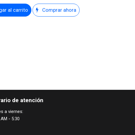
ar al carrito
Comprar ahora
ario de atención
s a viernes:
 AM - 5:30