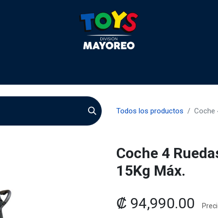
 2026
Contactenos
Agentes
Preguntas Frecuente
Todos los productos
Coche 
Coche 4 Rueda
15Kg Máx.
₡
94,990.00
Preci