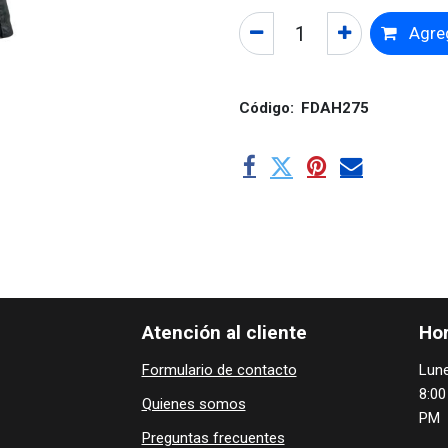
Agreg
Código:
FDAH275
Atención al cliente
Hor
Formulario de contacto
Lune
8:00
Quienes ​som​​​os
PM
Preguntas frecuentes