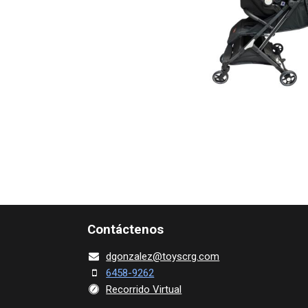
Contácte​nos
dgonza​l
ez@toy​scrg.c​o​m
6458-9262
Recorrido Virtual