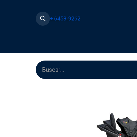
+ 6458-9262
Inicio
Tienda
Películas