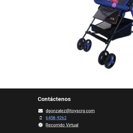
Contácte​nos
dgonza​l
ez@toy​scrg.c​o​m
6458-9262
Recorrido Virtual