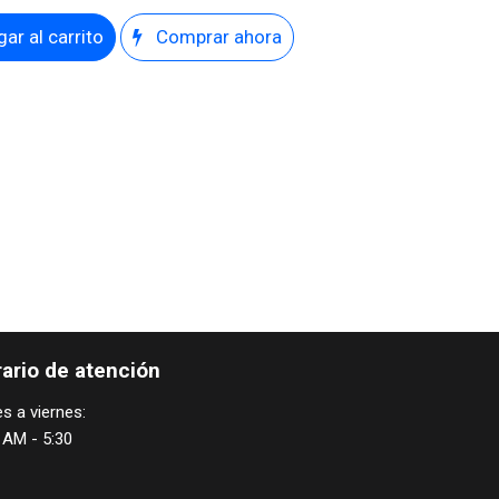
ar al carrito
Comprar ahora
ario de atención
s a viernes:
 AM - 5:30