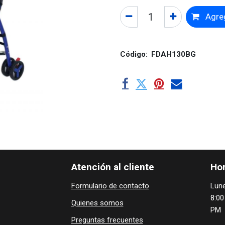
Agreg
Código:
FDAH130BG
Atención al cliente
Hor
Formulario de contacto
Lune
8:00
Quienes ​som​​​os
PM
Preguntas frecuentes