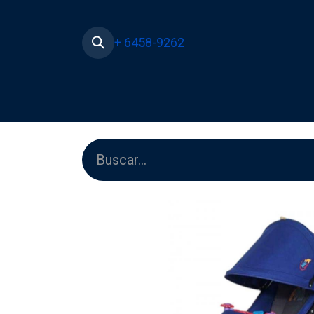
+ 6458-9262
Inicio
Tienda
Películas