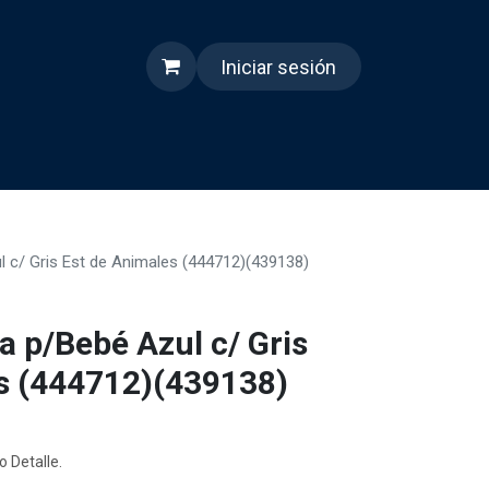
Iniciar sesión
s
Quienes somos
Reels
 c/ Gris Est de Animales (444712)(439138)
a p/Bebé Azul c/ Gris
s (444712)(439138)
o Detalle.