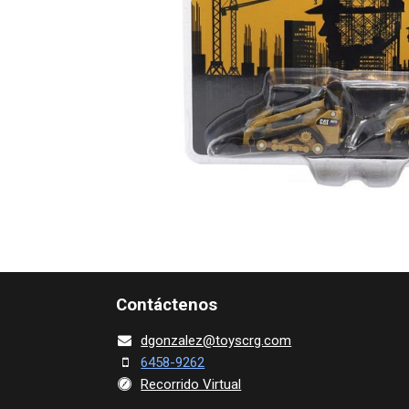
Contácte​nos
dgonza​l
ez@toy​scrg.c​o​m
6458-9262
Recorrido Virtual