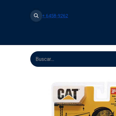
+ 6458-9262
Inicio
Tienda
Películas