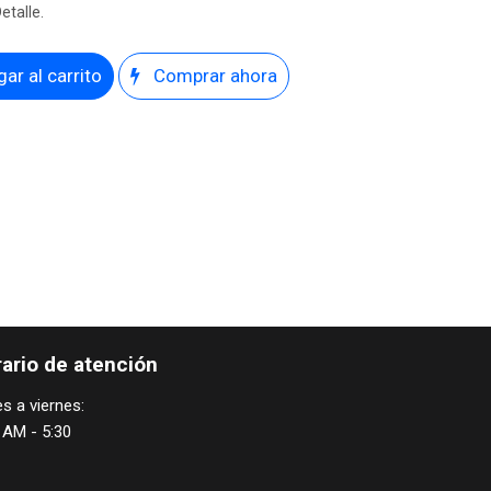
etalle.
ar al carrito
Comprar ahora
ario de atención
s a viernes:
 AM - 5:30