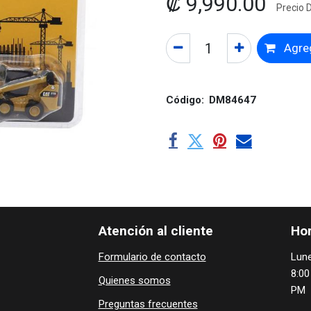
₡
9,990.00
Precio D
Agreg
Código:
DM84647
Atención al cliente
Hor
Formulario de contacto
Lune
8:00
Quienes ​som​​​os
PM
Preguntas frecuentes