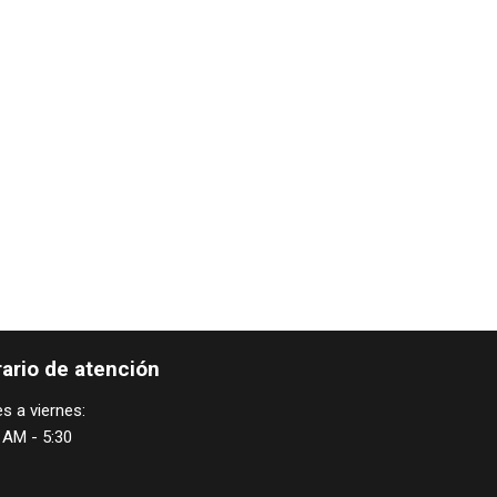
ario de atención
s a viernes:
 AM - 5:30