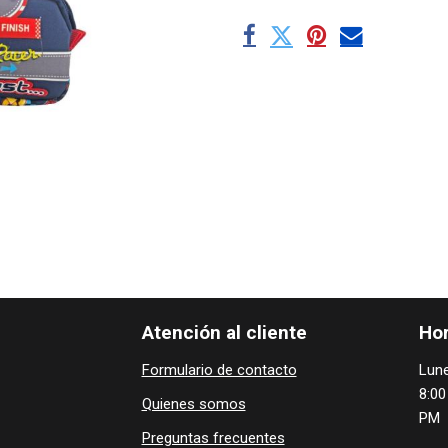
Atención al cliente
Hor
Formulario de contacto
Lune
8:00
Quienes ​som​​​os
PM
Preguntas frecuentes