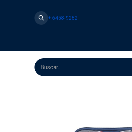
+ 6458-9262
Inicio
Tienda
Películas