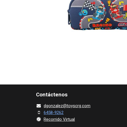
Contácte​nos
dgonza​l
ez@toy​scrg.c​o​m
6458-9262
Recorrido Virtual