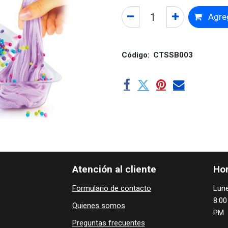
Agreg
Código:
CTSSB003
Atención al cliente
Hor
Formulario de contacto
Lune
8:00
Quienes ​som​​​os
PM
Preguntas frecuentes