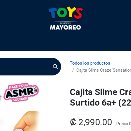
 2026
Contactenos
Agentes
Preguntas Frecuente
Todos los productos
Cajita Slime Craze´Sensatio
Cajita Slime C
Surtido 6a+ (2
₡
2,990.00
Precio D