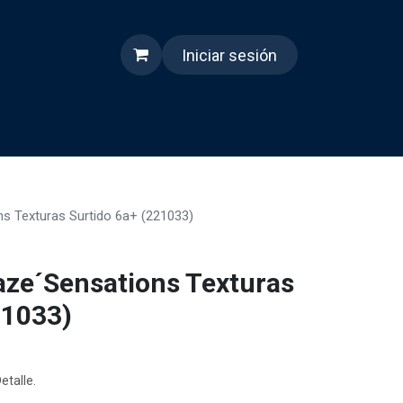
Iniciar sesión
s
Quienes somos
Reels
ns Texturas Surtido 6a+ (221033)
raze´Sensations Texturas
21033)
etalle.