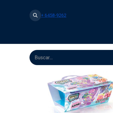
+ 6458-9262
Inicio
Tienda
Películas