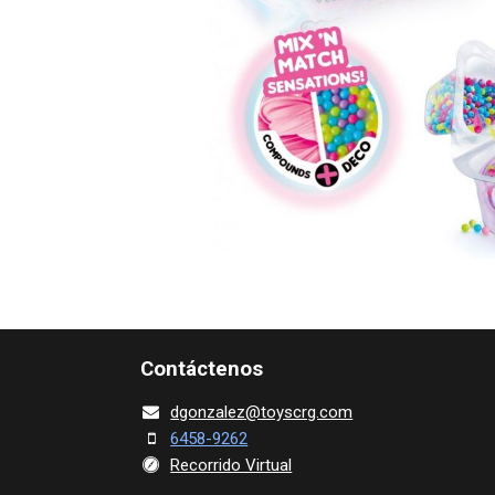
Contácte​nos
dgonza​l
ez@toy​scrg.c​o​m
6458-9262
Recorrido Virtual