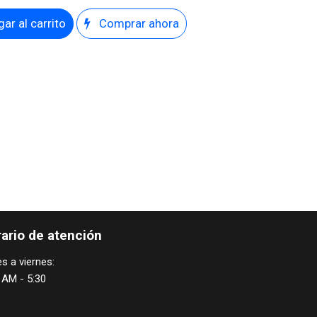
ar al carrito
Comprar ahora
ario de atención
s a viernes:
 AM - 5:30