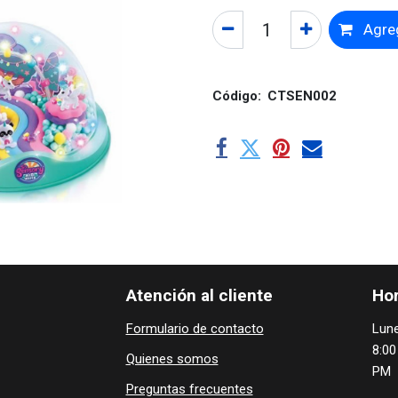
Agreg
Código:
CTSEN002
Atención al cliente
Hor
Formulario de contacto
Lune
8:00
Quienes ​som​​​os
PM
Preguntas frecuentes