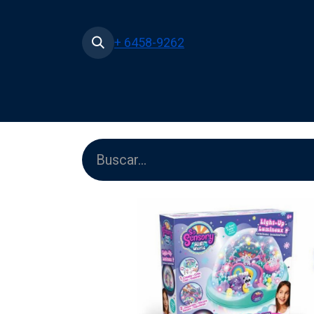
+ 6458-9262
Inicio
Tienda
Películas