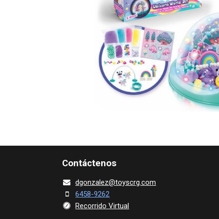
Contácte​nos
dgonza​l
ez@toy​scrg.c​o​m
6458-9262
Recorrido Virtual