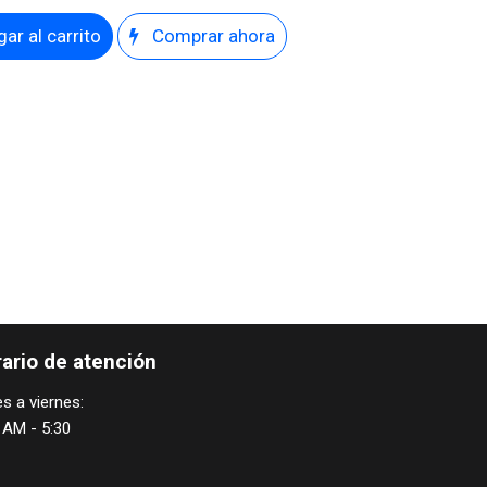
ar al carrito
Comprar ahora
ario de atención
s a viernes:
 AM - 5:30