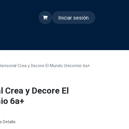
Iniciar sesión
s
Quienes somos
Reels
ensorial Crea y Decore El Mundo Unicornio 6a+
l Crea y Decore El
io 6a+
o Detalle.