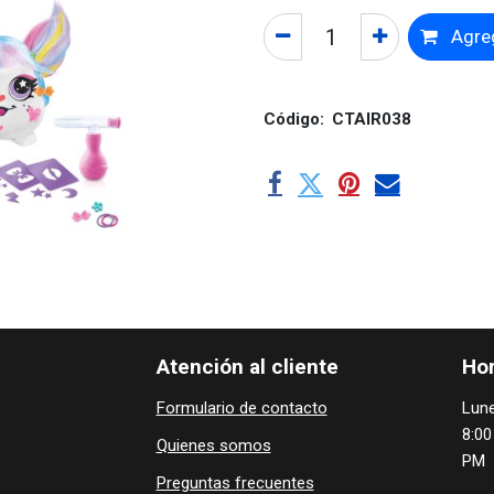
Agreg
Código:
CTAIR038
Atención al cliente
Hor
Formulario de contacto
Lune
8:00
Quienes ​som​​​os
PM
Preguntas frecuentes