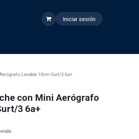
Iniciar sesión
s
Quienes somos
Reels
 Aerógrafo Lavable 10cm Surt/3 6a+
uche con Mini Aerógrafo
urt/3 6a+
etalle.