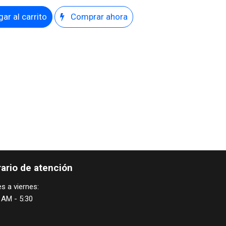
ar al carrito
Comprar ahora
ario de atención
s a viernes:
 AM - 5:30