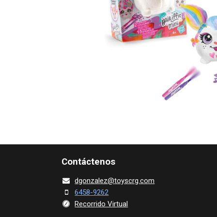
Contácte​nos
dgonza​l
ez@toy​scrg.c​o​m
6458-9262
Recorrido Virtual