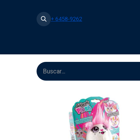
+ 6458-9262
Inicio
Tienda
Películas