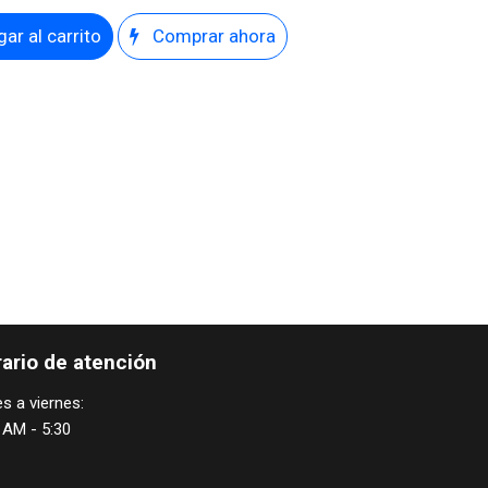
ar al carrito
Comprar ahora
ario de atención
s a viernes:
 AM - 5:30