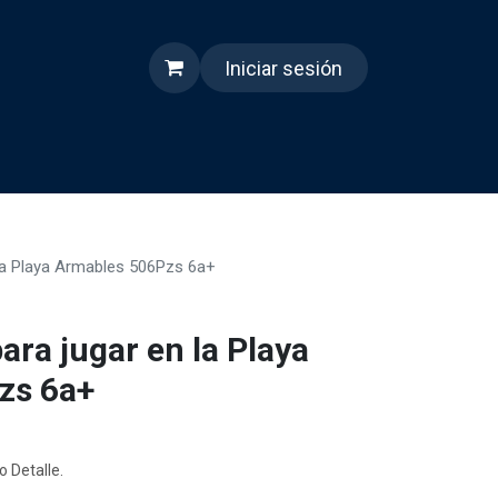
Iniciar sesión
s
Quienes somos
Reels
 la Playa Armables 506Pzs 6a+
ra jugar en la Playa
zs 6a+
o Detalle.