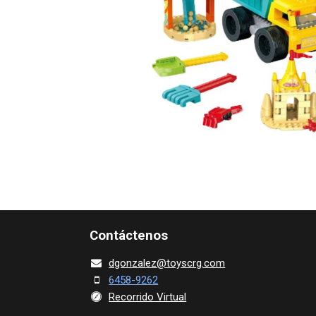
Contácte​nos
dgonza​l
ez@toy​scrg.c​o​m
6458-9262
Recorrido Virtual