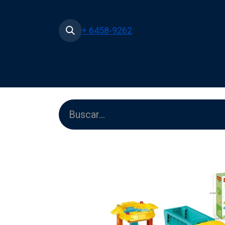
+ 6458-9262
Inicio
Tienda
Películas