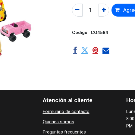
Agreg
Código:
CO4584
Atención al cliente
Hor
Formulario de contacto
Lune
8:00
Quienes ​som​​​os
PM
Preguntas frecuentes