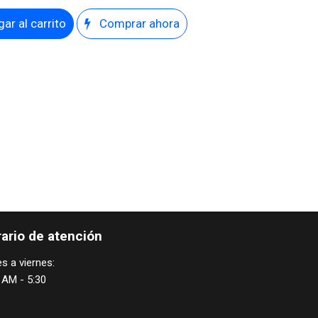
ar al carrito
Comprar ahora
ario de atención
s a viernes:
 AM - 5:30