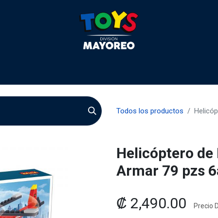
 2026
Contactenos
Agentes
Preguntas Frecuente
Todos los productos
Helicó
Helicóptero de
Armar 79 pzs 6
₡
2,490.00
Precio D