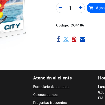
Agreg
Código:
CO4186
Atención al cliente
Hor
Formulario de contacto
Lune
8:00
Quienes ​som​​​os
PM
Preguntas frecuentes