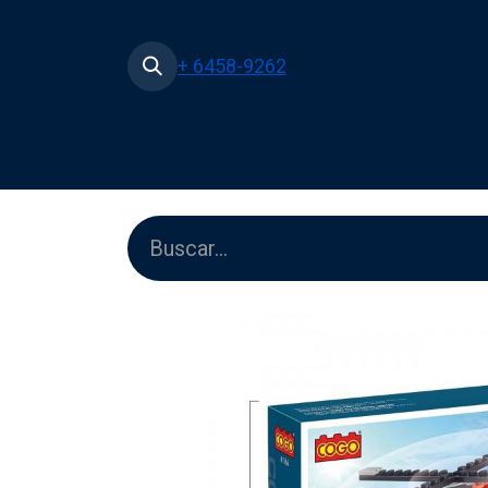
+ 6458-9262
Inicio
Tienda
Películas