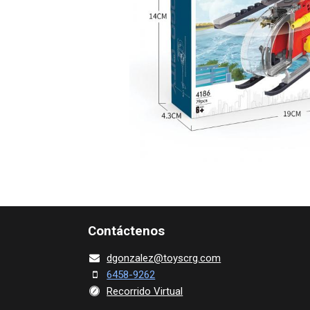
Contácte​nos
dgonza​l
ez@toy​scrg.c​o​m
6458-9262
Recorrido Virtual