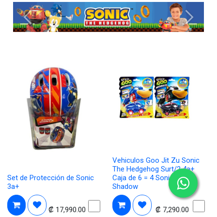
Anterior
Siguient
Vehiculos Goo Jit Zu Sonic
The Hedgehog Surt/2 4a+
Set de Protección de Sonic
Caja de 6 = 4 Sonic y 2
3a+
Shadow
₡
17,990.00
₡
7,290.00