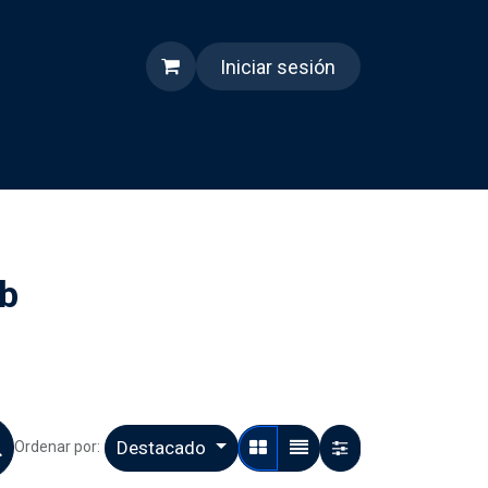
Iniciar sesión
s
Quienes somos
Reels
eb
Destacado
Ordenar por: