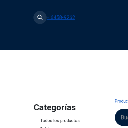
+ 6458-9262
Inicio
Tienda
Películas
Produc
Cate
gorías
Todos los productos