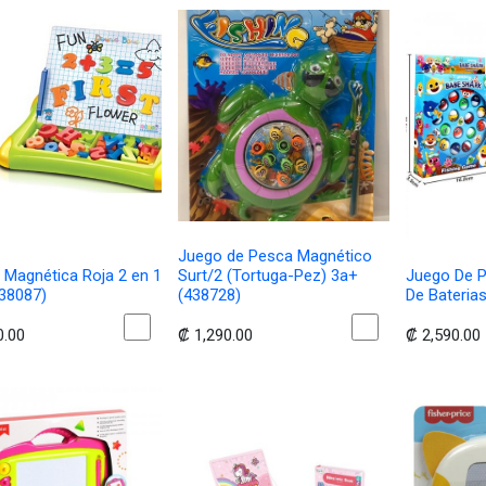
Juego de Pesca Magnético
a Magnética Roja 2 en 1
Surt/2 (Tortuga-Pez) 3a+
Juego De 
38087)
(438728)
De Bateria
0.00
₡
1,290.00
₡
2,590.00