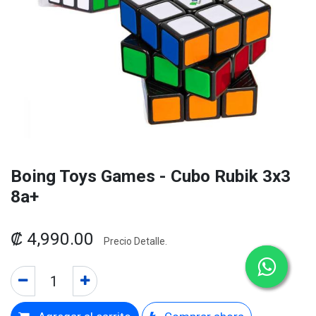
Boing Toys Games - Cubo Rubik 3x3
8a+
₡
4,990.00
Precio Detalle.