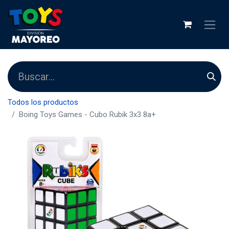
Todos los productos
Boing Toys Games - Cubo Rubik 3x3 8a+