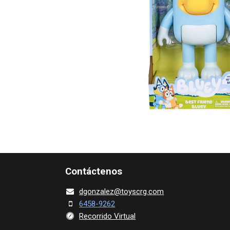
Contácte​nos
dgonza​l
ez@toy​scrg.c​o​m
6458-9262
Recorrido Virtual