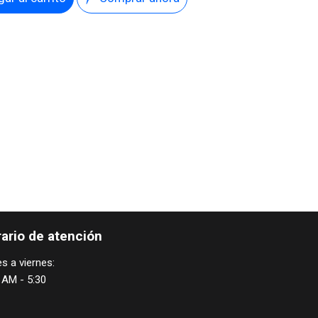
ario de atención
s a viernes:
 AM - 5:30