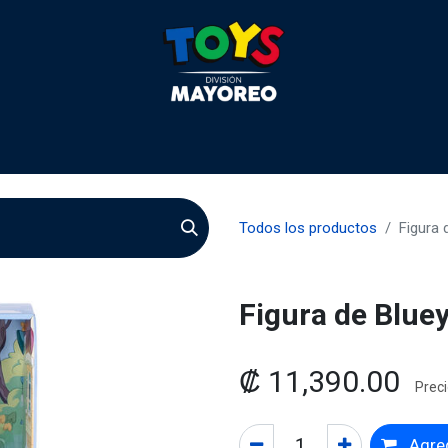
 2026
Contactenos
Agentes
Preguntas Frecuente
Todos los productos
Figura 
Figura de Blue
₡
11,390.00
Preci
Agreg