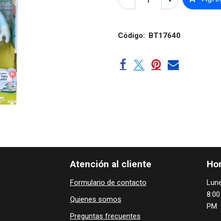
Código:
BT17640
Atención al cliente
Hor
Formulario de contacto
Lune
8:00
Quienes ​som​​​os
PM
Preguntas frecuentes