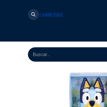
+ 6458-9262
Inicio
Tienda
Películas