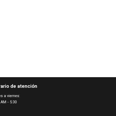
ario de atención
s a viernes:
 AM - 5:30