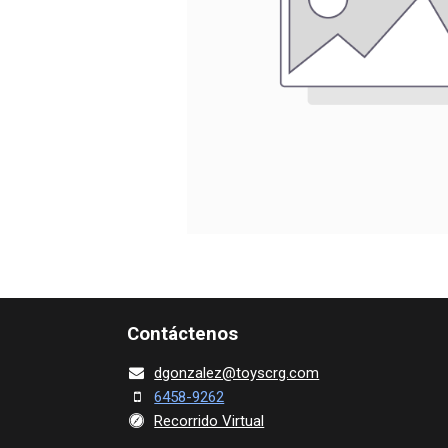
Contácte​nos
dgonza​l
ez@toy​scrg.c​o​m
6458-9262
Recorrido Virtual