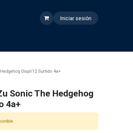
Iniciar sesión
s
Quienes somos
Reels
 Hedgehog Displ/12 Surtido 4a+
 Zu Sonic The Hedgehog
o 4a+
ponible.