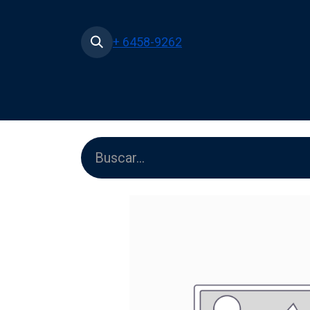
+ 6458-9262
Inicio
Tienda
Películas