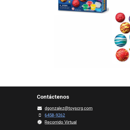
Contácte​nos
dgonza​l
ez@toy​scrg.c​o​m
6458-9262
Recorrido Virtual