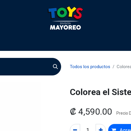
 2026
Contactenos
Agentes
Preguntas Frecuente
Todos los productos
Colorea
Colorea el Sist
₡
4,590.00
Precio D
Agreg