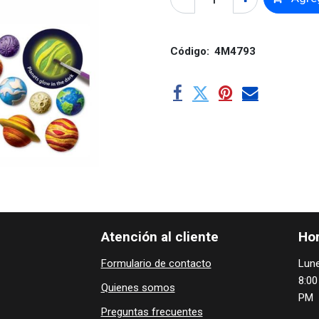
Código:
4M4793
Atención al cliente
Hor
Formulario de contacto
Lune
8:00
Quienes ​som​​​os
PM
Preguntas frecuentes