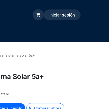
Iniciar sesión
s
Quienes somos
Reels
 el Sistema Solar 5a+
ema Solar 5a+
etalle.
ar al carrito
Comprar ahora