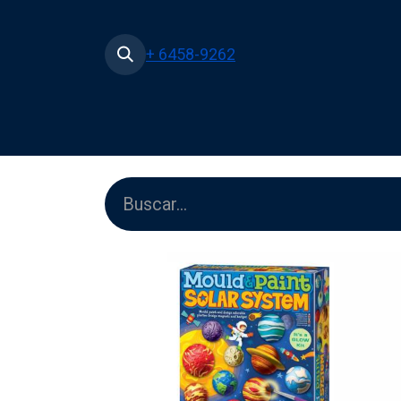
+ 6458-9262
Inicio
Tienda
Películas