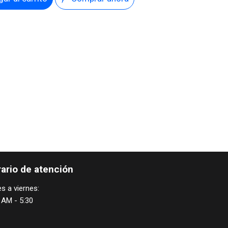
ario de atención
s a viernes:
 AM - 5:30