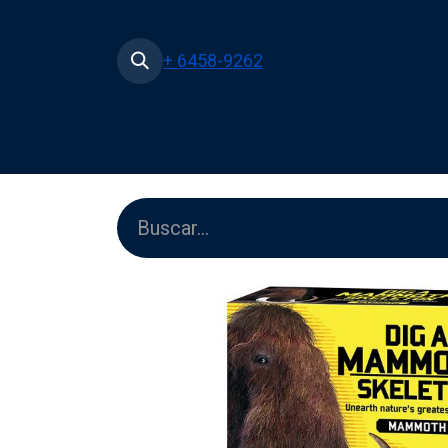
+ 6458-9262
Inicio
Tienda
Películas