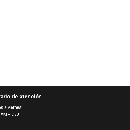
ario de atención
s a viernes:
 AM - 5:30