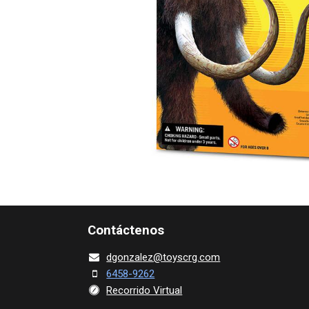
Contácte​nos
dgonza​l
ez@toy​scrg.c​o​m
6458-9262
Recorrido Virtual