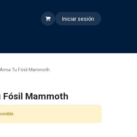
Iniciar sesión
s
Quienes somos
Reels
 Arma Tu Fósil Mammoth
u Fósil Mammoth
ponible.